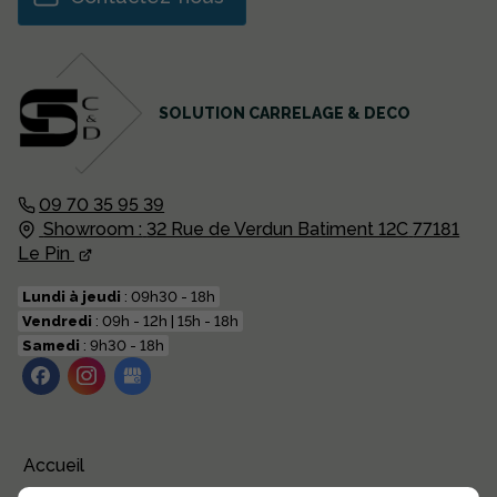
SOLUTION CARRELAGE & DECO
09 70 35 95 39
Showroom :
32 Rue de Verdun Batiment 12C
77181
Le Pin
Lundi à jeudi
: 09h30 - 18h
Vendredi
: 09h - 12h | 15h - 18h
Samedi
: 9h30 - 18h
Accueil