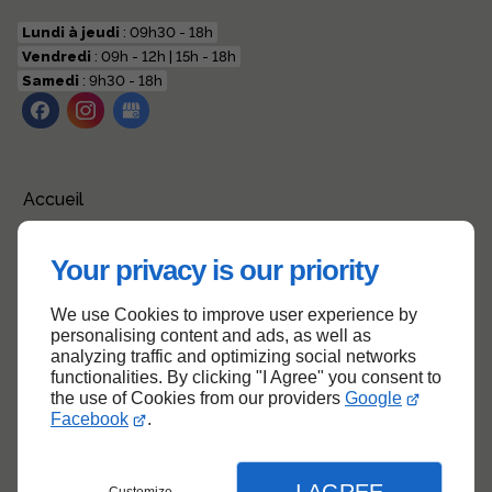
Lundi à jeudi
: 09h30 - 18h
Vendredi
: 09h - 12h | 15h - 18h
Samedi
: 9h30 - 18h
Accueil
Contactez-nous
Your privacy is our priority
Mentions légales
Plan du site
We use Cookies to improve user experience by
personalising content and ads, as well as
analyzing traffic and optimizing social networks
functionalities. By clicking "I Agree" you consent to
the use of Cookies from our providers
Google
Haut de page
Facebook
.