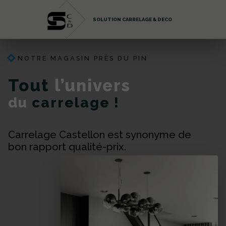
SOLUTION CARRELAGE & DECO
NOTRE MAGASIN PRÈS DU PIN
Tout
l’univers
du
carrelage !
Carrelage Castellon est synonyme de
bon rapport qualité-prix.