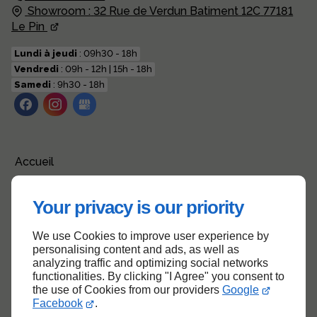
Showroom :
32 Rue de Verdun Batiment 12C
77181
Le Pin
Lundi à jeudi
: 09h30 - 18h
Vendredi
: 09h - 12h | 15h - 18h
Samedi
: 9h30 - 18h
Accueil
Contactez-nous
Your privacy is our priority
Mentions légales
Plan du site
We use Cookies to improve user experience by
personalising content and ads, as well as
analyzing traffic and optimizing social networks
functionalities. By clicking "I Agree" you consent to
the use of Cookies from our providers
Google
Haut de page
Facebook
.